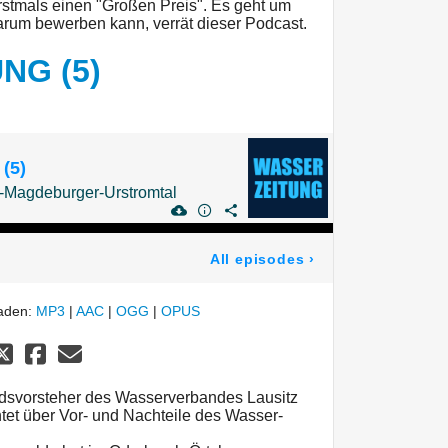
tmals einen "Großen Preis". Es geht um
rum bewerben kann, verrät dieser Podcast.
NG (5)
(5)
-Magdeburger-Urstromtal
All episodes
›
laden:
MP3
|
AAC
|
OGG
|
OPUS
ndsvorsteher des Wasserverbandes Lausitz
tet über Vor- und Nachteile des Wasser-