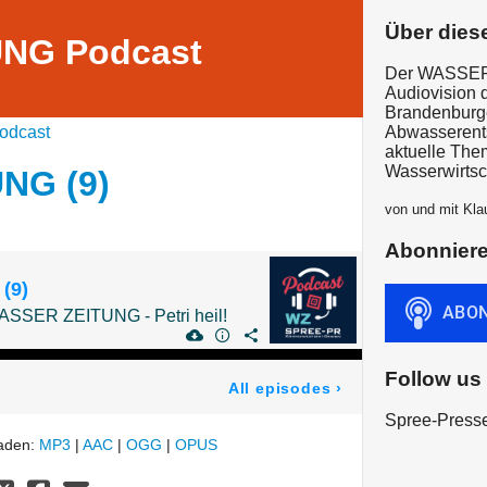
Über dies
NG Podcast
Der WASSER 
Audiovision 
Brandenburge
odcast
Abwasserents
aktuelle The
Wasserwirtsc
NG (9)
von und mit Kla
Abonnier
(9)
ASSER ZEITUNG - Petri heil!
Follow us
All episodes
›
Spree-Press
laden:
MP3
|
AAC
|
OGG
|
OPUS