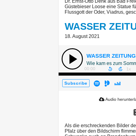
Dr. Ernst-Otto Denk aus Bad Fre
Güstebieser Loose eine Statue f
Flussgott der Oder, Viadrus, ges
WASSER ZEITU
18. August 2021
WASSER ZEITUNG 
Wie kam es zum Somme
00:00
Subscribe
Audio herunter
Als die erschreckenden Bilder d
Pfalz über den Bildschirm flimme