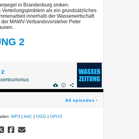
erpegel in Brandenburg sinken.
 Verteilungsproblem als ein grundsätzliches
menarbeit innerhalb der Wasserwirtschaft
ich der MAWV-Verbandsvorsteher Peter
ausen.
UNG 2
 2
sertourismus
All episodes
›
laden:
MP3
|
AAC
|
OGG
|
OPUS