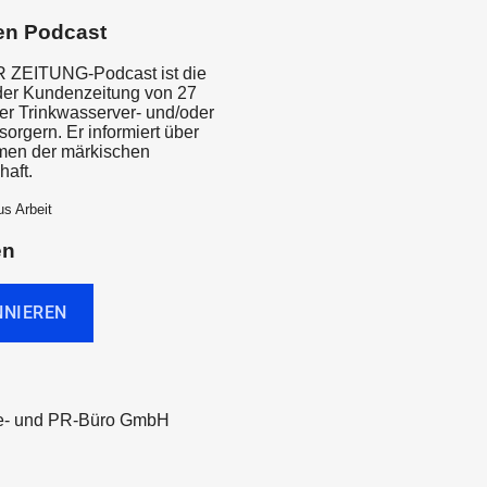
en Podcast
ZEITUNG-Podcast ist die
der Kundenzeitung von 27
r Trinkwasserver- und/oder
orgern. Er informiert über
men der märkischen
haft.
us Arbeit
en
e- und PR-Büro GmbH