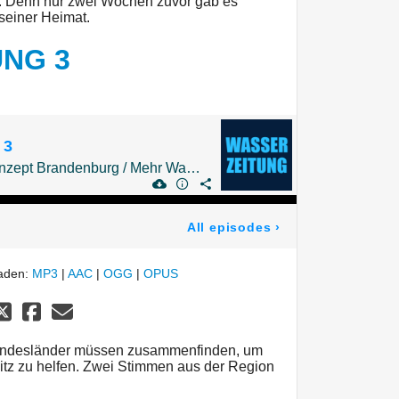
 Denn nur zwei Wochen zuvor gab es
 seiner Heimat.
UNG 3
 3
Das Niedrigwasser-Konzept Brandenburg / Mehr Wasser für die Schwarze Elster
All episodes
›
laden:
MP3
|
AAC
|
OGG
|
OPUS
 Bundesländer müssen zusammenfinden, um
itz zu helfen. Zwei Stimmen aus der Region