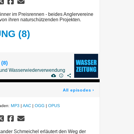
winner im Preisrennen - beides Anglervereine
von ihren naturschützenden Projekten.
NG (8)
(8)
 und Wasserwiederverwendung
All episodes
›
laden:
MP3
|
AAC
|
OGG
|
OPUS
nder Schmeichel erläutert den Weg der