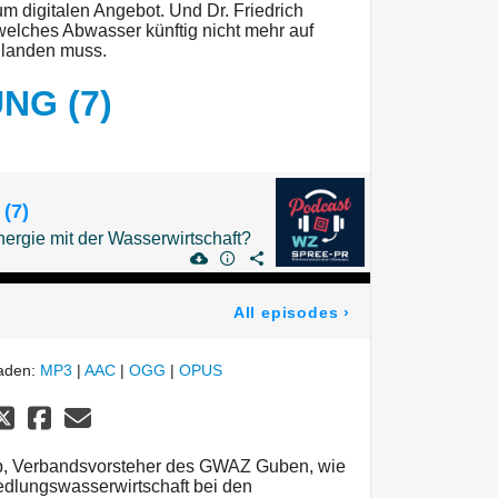
m digitalen Angebot. Und Dr. Friedrich
welches Abwasser künftig nicht mehr auf
 landen muss.
NG (7)
(7)
ergie mit der Wasserwirtschaft?
All episodes
›
laden:
MP3
|
AAC
|
OGG
|
OPUS
ipp, Verbandsvorsteher des GWAZ Guben, wie
lungswasserwirtschaft bei den