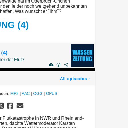
ienwalde hat im Oderbruch-Örtchen
ür den leider noch weitgehend unbekannten
chaffen. Was wünscht er "ihm"?
NG (4)
(4)
r der Flut?
All episodes
›
laden:
MP3
|
AAC
|
OGG
|
OPUS
er Flutkatastrophe in NWR und Rheinland-
rten, dachte Wettermoderator Karsten