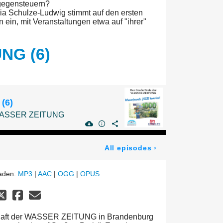
gegensteuern?
ia Schulze-Ludwig stimmt auf den ersten
 ein, mit Veranstaltungen etwa auf "ihrer"
NG (6)
(6)
r WASSER ZEITUNG
All episodes
›
laden:
MP3
|
AAC
|
OGG
|
OPUS
chaft der WASSER ZEITUNG in Brandenburg